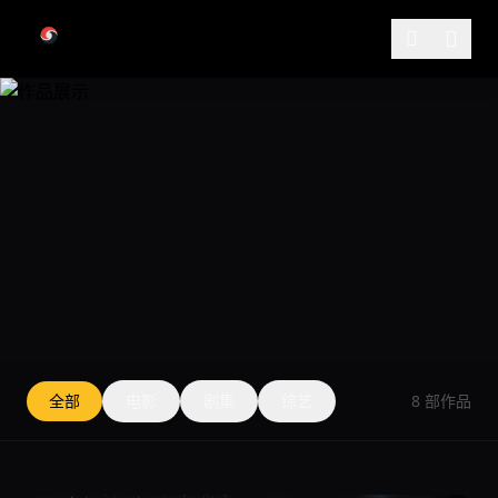
跳过导航
WORKS
全部
电影
剧集
综艺
8 部作品
作品展示