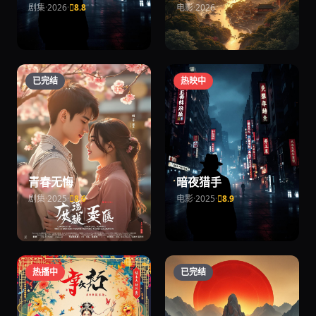
剧集
·
2026
·
8.8
电影
·
2026
已完结
热映中
青春无悔
暗夜猎手
剧集
·
2025
·
8.6
电影
·
2025
·
8.9
热播中
已完结