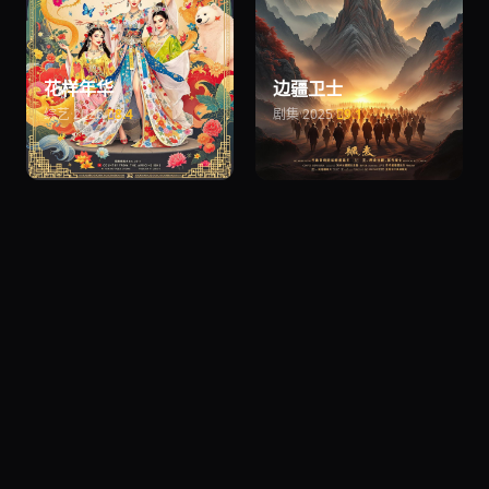
花样年华
边疆卫士
综艺
·
2026
·
8.4
剧集
·
2025
·
9.1