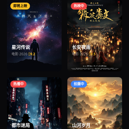
即将上映
热映中
星河传说
长安夜雨
电影
·
2026
·
9.2
电影
·
2025
·
9.5
热播中
拍摄中
都市迷局
山河岁月