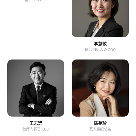
李慧敏
联合创始人 & COO
王志远
陈美玲
首席内容官 CCO
艺人经纪总监