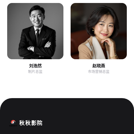
刘浩然
赵晓燕
制片总监
市场营销总监
秋秋影院